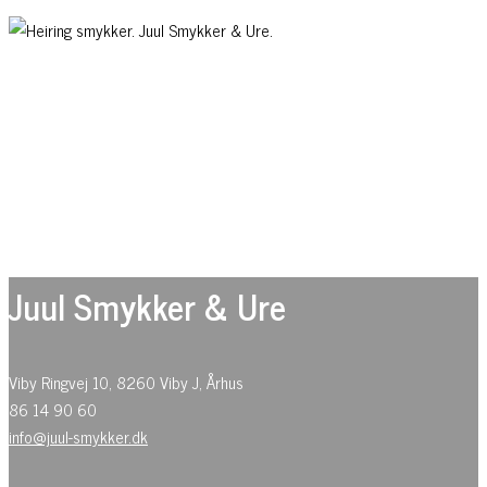
Juul Smykker & Ure
Viby Ringvej 10, 8260 Viby J, Århus
86 14 90 60
info@juul-smykker.dk