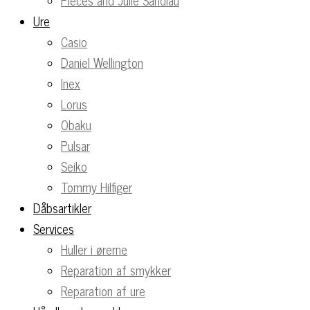
Pieces and Julie Sandlau
Ure
Casio
Daniel Wellington
Inex
Lorus
Obaku
Pulsar
Seiko
Tommy Hilfiger
Dåbsartikler
Services
Huller i ørerne
Reparation af smykker
Reparation af ure