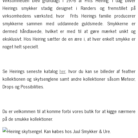
Virksomheden blev grundlagt i 1976 af Frits Heiring. I dag bliver
Heirings smykker stadig designet i Randers og fremstillet på
virksomhedens værksted, hvor Frits Heirings familie producerer
smykkerne sammen med uddannede guldsmede. Smykkerne er
dermed håndlavede, hvilket er med til at gøre mærket unikt og
eksklusivt. Hos Heiring sætter de en ære i, at hver enkelt smykke er
noget helt specielt.
Se Heirings seneste katalog
her
, hvor du kan se billeder af feather
kollektionen og skytsenglene samt andre kollektioner såsom Meteor,
Drops og Possibilities.
Du er velkommen til at komme forbi vores butik for at kigge nærmere
på de smukke kollektioner.